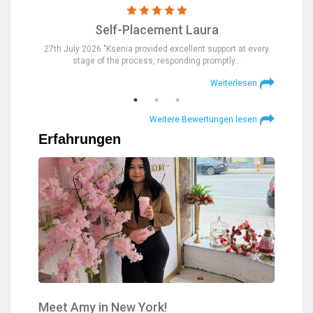
Self-Placement Laura
nd were
27th July 2026 "Ksenia provided excellent support at every
23rd Jul
stage of the process, responding promptly…
at
lesen
Weiterlesen
Weitere Bewertungen lesen
Erfahrungen
Meet Amy in New York!