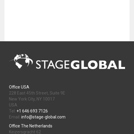
Office USA
228 East 45th Street, Suite 9E
New York City, NY 10017
USA
Tel:
+1 646 693 7126
Email:
info@stage-global.com
Office The Netherlands
Keizersgracht 62