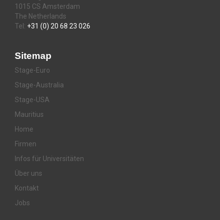
1015 CS Amsterdam
The Netherlands
Tel:
+31 (0) 20 68 23 026
Sitemap
Stage-Euro
Stage-Australia
Stage-USA
Mauritius
Home
Firmen
Infos für Universitäten
Über uns
Kontakt
Jobs