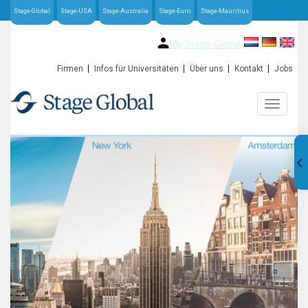
Stage-Global
Stage-USA
Stage-Australia
Stage-Euro
Stage-Mauritius
My Stage-Global
Firmen
Infos für Universitäten
Über uns
Kontakt
Jobs